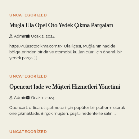
10 min read
0
UNCATEGORIZED
Muğla Ula Opel Oto Yedek Çıkma Parçaları
Admin
Ocak 2, 2024
https://ulasotocikma.com.tr/ Ula ilçesi, Muğla'nın nadide
bölgelerinden biridir ve otomobil kullanıcıları için önemli bir
yedek parça […]
10 min read
0
UNCATEGORIZED
Opencart İade ve Müşteri Hizmetleri Yönetimi
Admin
Ocak 1, 2024
Opencart, e-ticaret işletmeleri için popüler bir platform olarak
öne çıkmaktadır. Birçok müşteri, çeşitli nedenlerle satın […]
10 min read
0
UNCATEGORIZED