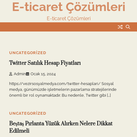
E-ticaret Çözümleri
Skip
to
content
E-ticaret Çözümleri
10 min read
0
UNCATEGORIZED
Twitter Satılık Hesap Fiyatları
Admin
Ocak 15, 2024
https://vezirsosyalmedya.com/twitter-hesaplari/ Sosyal
medya, günümüzde işletmelerin pazarlama stratejilerinde
önemli bir rol oynamaktadır. Bu nedenle, Twitter gibi […]
10 min read
0
UNCATEGORIZED
Beştaş Pırlanta Yüzük Alırken Nelere Dikkat
Edilmeli