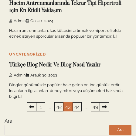
Hacim Antrenmanlarında Tekrar Tipi Hipertrofi
İçin En Etkili Yaklaşım
Admin
Ocak 1, 2024
Hacim antrenmanları, kas kütlesini artırmak ve hipertrofi elde
etmek isteyen sporcular arasında popüler bir yöntemdir. […]
10 min read
0
UNCATEGORIZED
Türkçe Blog Nedir Ve Blog Nasıl Yazılır
Admin
Aralık 30, 2023
Bloglar günümüzde popüler hale gelen online günlüklerdir.
İnsanların ilgi alanları, deneyimleri veya düşünceleri hakkında
bilgi […]
Yazı
1
…
42
43
44
…
49
sayfalaması
Ara
Ara