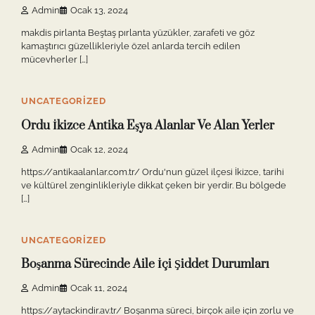
Admin
Ocak 13, 2024
makdis pirlanta Beştaş pırlanta yüzükler, zarafeti ve göz
kamaştırıcı güzellikleriyle özel anlarda tercih edilen
mücevherler […]
10 min read
0
UNCATEGORIZED
Ordu İkizce Antika Eşya Alanlar Ve Alan Yerler
Admin
Ocak 12, 2024
https://antikaalanlar.com.tr/ Ordu'nun güzel ilçesi İkizce, tarihi
ve kültürel zenginlikleriyle dikkat çeken bir yerdir. Bu bölgede
[…]
10 min read
0
UNCATEGORIZED
Boşanma Sürecinde Aile İçi Şiddet Durumları
Admin
Ocak 11, 2024
https://aytackindir.av.tr/ Boşanma süreci, birçok aile için zorlu ve