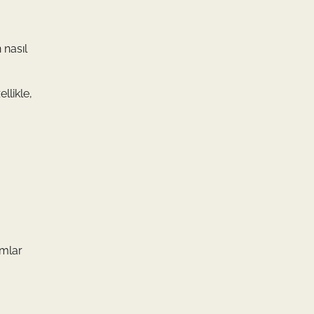
 nasıl
llikle,
ımlar