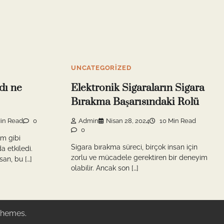
UNCATEGORIZED
dı ne
Elektronik Sigaraların Sigara
Bırakma Başarısındaki Rolü
in Read
0
Admin
Nisan 28, 2024
10 Min Read
0
am gibi
Sigara bırakma süreci, birçok insan için
a etkiledi.
zorlu ve mücadele gerektiren bir deneyim
an, bu […]
olabilir. Ancak son […]
Themes
.