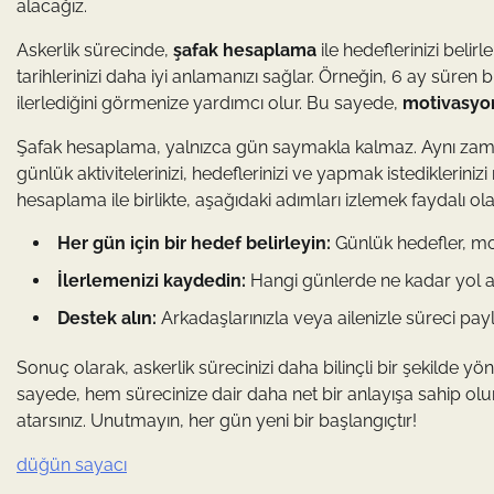
alacağız.
Askerlik sürecinde,
şafak hesaplama
ile hedeflerinizi belir
tarihlerinizi daha iyi anlamanızı sağlar. Örneğin, 6 ay süren 
ilerlediğini görmenize yardımcı olur. Bu sayede,
motivasyon
Şafak hesaplama, yalnızca gün saymakla kalmaz. Aynı za
günlük aktivitelerinizi, hedeflerinizi ve yapmak istediklerinizi
hesaplama ile birlikte, aşağıdaki adımları izlemek faydalı olab
Her gün için bir hedef belirleyin:
Günlük hedefler, mo
İlerlemenizi kaydedin:
Hangi günlerde ne kadar yol ald
Destek alın:
Arkadaşlarınızla veya ailenizle süreci payl
Sonuç olarak, askerlik sürecinizi daha bilinçli bir şekilde y
sayede, hem sürecinize dair daha net bir anlayışa sahip o
atarsınız. Unutmayın, her gün yeni bir başlangıçtır!
düğün sayacı