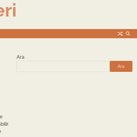
ri
Ara
Ara
e
ilir.
e