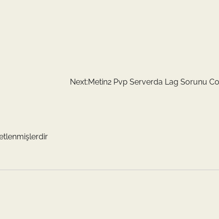
Next:
Metin2 Pvp Serverda Lag Sorunu 
retlenmişlerdir