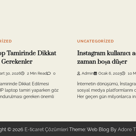
RIZED
UNCATEGORIZED
op Tamirinde Dikkat
Instagram kullanıcı a
 Gerekenler
zaman boşa düşer
art 30, 2026
2 Min Read
0
Admin
Ocak 6, 2025
10 M
amirinde Dikkat Edilmesi
İnternetin dönüşümü, İnstagr
HP laptop tamiri yaparken göz
sosyal medya platformlarını d
ndurulması gereken önemli
Her geçen gün milyonlarca ins
ght © 2026
E-ticaret Çözümleri
Theme: Web Blog By
Adore 