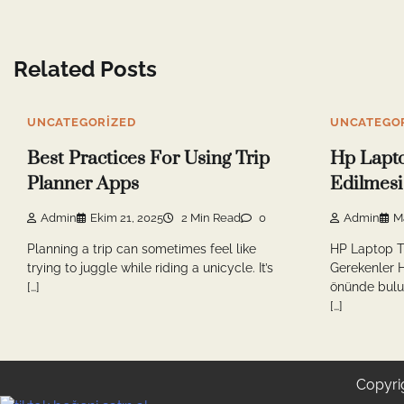
Related Posts
UNCATEGORIZED
UNCATEGO
Best Practices For Using Trip
Hp Lapt
Planner Apps
Edilmesi
Admin
Ekim 21, 2025
2 Min Read
0
Admin
M
Planning a trip can sometimes feel like
HP Laptop T
trying to juggle while riding a unicycle. It’s
Gerekenler 
[…]
önünde bulu
[…]
Copyri