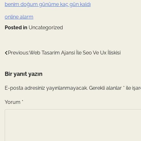
benim doğum günüme kaç gün kaldı
online alarm
Posted in
Uncategorized
Yazı
Previous:
Web Tasarim Ajansi İle Seo Ve Ux İliskisi
gezinmesi
Bir yanıt yazın
E-posta adresiniz yayınlanmayacak.
Gerekli alanlar
*
ile işa
Yorum
*