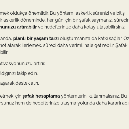
lemek oldukça önemlidir. Bu yöntem, askerlik sürenizi ve bitiş
bir askerlik döneminde, her gün için bir şafak saymanız, sürecin
unuzu artırabilir
ve hedeflerinize daha kolay ulaşabilirsiniz.
manda,
planlı bir yaşam tarzı
oluşturmanıza da katkı sağlar. Öze
 not alarak ilerlemek, süreci daha verimli hale getirebilir. Şafak
ilir:
tivasyonunuzu artırır.
ığınızı takip edin.
aşarak destek alın.
önetmek için
şafak hesaplama
yöntemlerini kullanmalısınız. Bu
lursunuz hem de hedeflerinize ulaşma yolunda daha kararlı ad