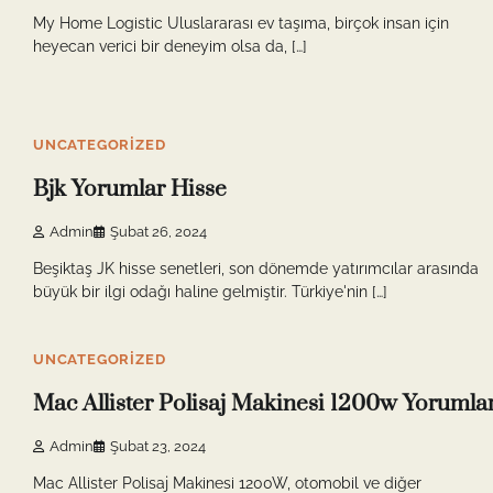
My Home Logistic Uluslararası ev taşıma, birçok insan için
heyecan verici bir deneyim olsa da, […]
9 min read
0
UNCATEGORIZED
Bjk Yorumlar Hisse
Admin
Şubat 26, 2024
Beşiktaş JK hisse senetleri, son dönemde yatırımcılar arasında
büyük bir ilgi odağı haline gelmiştir. Türkiye'nin […]
8 min read
0
UNCATEGORIZED
Mac Allister Polisaj Makinesi 1200w Yorumla
Admin
Şubat 23, 2024
Mac Allister Polisaj Makinesi 1200W, otomobil ve diğer