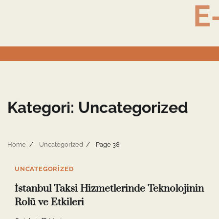
E
Skip
to
content
Kategori:
Uncategorized
Home
Uncategorized
Page 38
10 min read
0
UNCATEGORIZED
İstanbul Taksi Hizmetlerinde Teknolojinin
Rolü ve Etkileri