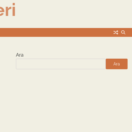
ri
Ara
Ara