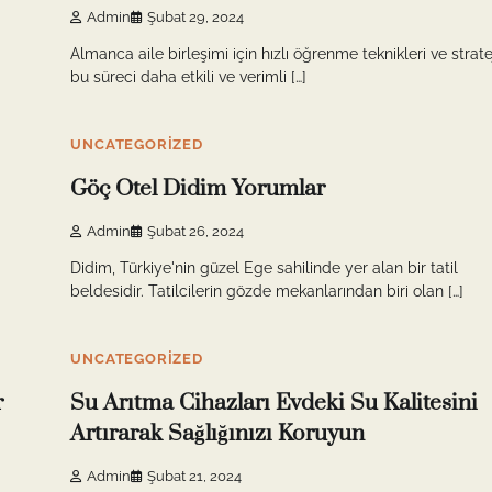
Admin
Şubat 29, 2024
Almanca aile birleşimi için hızlı öğrenme teknikleri ve stratej
bu süreci daha etkili ve verimli […]
9 min read
0
UNCATEGORIZED
Göç Otel Didim Yorumlar
Admin
Şubat 26, 2024
Didim, Türkiye'nin güzel Ege sahilinde yer alan bir tatil
beldesidir. Tatilcilerin gözde mekanlarından biri olan […]
9 min read
0
UNCATEGORIZED
r
Su Arıtma Cihazları Evdeki Su Kalitesini
Artırarak Sağlığınızı Koruyun
Admin
Şubat 21, 2024