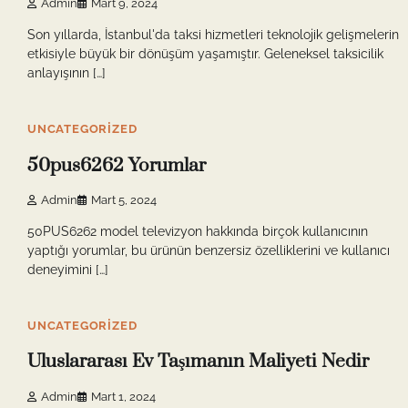
Admin
Mart 9, 2024
Son yıllarda, İstanbul'da taksi hizmetleri teknolojik gelişmelerin
etkisiyle büyük bir dönüşüm yaşamıştır. Geleneksel taksicilik
anlayışının […]
9 min read
0
UNCATEGORIZED
50pus6262 Yorumlar
Admin
Mart 5, 2024
50PUS6262 model televizyon hakkında birçok kullanıcının
yaptığı yorumlar, bu ürünün benzersiz özelliklerini ve kullanıcı
deneyimini […]
10 min read
0
UNCATEGORIZED
Uluslararası Ev Taşımanın Maliyeti Nedir
Admin
Mart 1, 2024