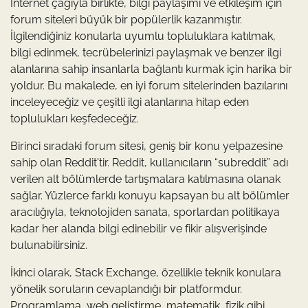
İnternet çağıyla birlikte, bilgi paylaşımı ve etkileşim için
forum siteleri büyük bir popülerlik kazanmıştır.
İlgilendiğiniz konularla uyumlu topluluklara katılmak,
bilgi edinmek, tecrübelerinizi paylaşmak ve benzer ilgi
alanlarına sahip insanlarla bağlantı kurmak için harika bir
yoldur. Bu makalede, en iyi forum sitelerinden bazılarını
inceleyeceğiz ve çeşitli ilgi alanlarına hitap eden
toplulukları keşfedeceğiz.
Birinci sıradaki forum sitesi, geniş bir konu yelpazesine
sahip olan Reddit'tir. Reddit, kullanıcıların “subreddit” adı
verilen alt bölümlerde tartışmalara katılmasına olanak
sağlar. Yüzlerce farklı konuyu kapsayan bu alt bölümler
aracılığıyla, teknolojiden sanata, sporlardan politikaya
kadar her alanda bilgi edinebilir ve fikir alışverişinde
bulunabilirsiniz.
İkinci olarak, Stack Exchange, özellikle teknik konulara
yönelik soruların cevaplandığı bir platformdur.
Programlama, web geliştirme, matematik, fizik gibi