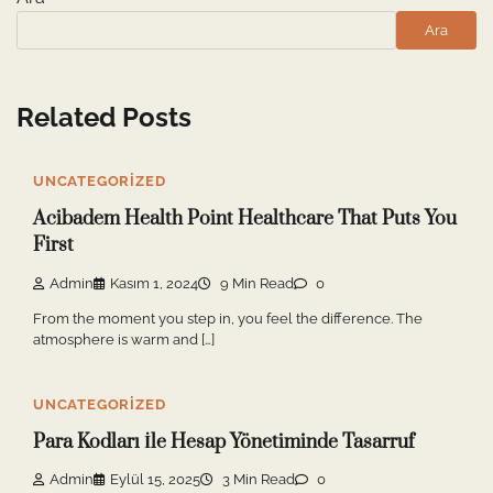
Ara
Related Posts
UNCATEGORIZED
Acibadem Health Point Healthcare That Puts You
First
Admin
Kasım 1, 2024
9 Min Read
0
From the moment you step in, you feel the difference. The
atmosphere is warm and […]
UNCATEGORIZED
Para Kodları İle Hesap Yönetiminde Tasarruf
Admin
Eylül 15, 2025
3 Min Read
0