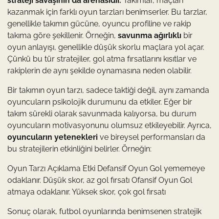
strateji savaşının da arenasıdır.
Takımlar, maçları
kazanmak için farklı oyun tarzları benimserler. Bu tarzlar,
genellikle takımın gücüne, oyuncu profiline ve rakip
takıma göre şekillenir. Örneğin,
savunma ağırlıklı
bir
oyun anlayışı, genellikle düşük skorlu maçlara yol açar.
Çünkü bu tür stratejiler, gol atma fırsatlarını kısıtlar ve
rakiplerin de aynı şekilde oynamasına neden olabilir.
Bir takımın oyun tarzı, sadece taktiği değil, aynı zamanda
oyuncuların psikolojik durumunu da etkiler. Eğer bir
takım sürekli olarak savunmada kalıyorsa, bu durum
oyuncuların motivasyonunu olumsuz etkileyebilir. Ayrıca,
oyuncuların yetenekleri
ve bireysel performansları da
bu stratejilerin etkinliğini belirler. Örneğin:
Oyun Tarzı Açıklama Etki Defansif Oyun Gol yememeye
odaklanır. Düşük skor, az gol fırsatı Ofansif Oyun Gol
atmaya odaklanır. Yüksek skor, çok gol fırsatı
Sonuç olarak, futbol oyunlarında benimsenen stratejik