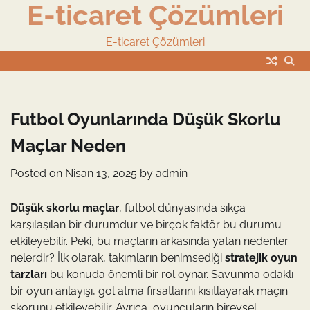
E-ticaret Çözümleri
Skip
to
content
E-ticaret Çözümleri
Futbol Oyunlarında Düşük Skorlu
Maçlar Neden
Posted on
Nisan 13, 2025
by
admin
Düşük skorlu maçlar
, futbol dünyasında sıkça
karşılaşılan bir durumdur ve birçok faktör bu durumu
etkileyebilir. Peki, bu maçların arkasında yatan nedenler
nelerdir? İlk olarak, takımların benimsediği
stratejik oyun
tarzları
bu konuda önemli bir rol oynar. Savunma odaklı
bir oyun anlayışı, gol atma fırsatlarını kısıtlayarak maçın
skorunu etkileyebilir. Ayrıca, oyuncuların bireysel