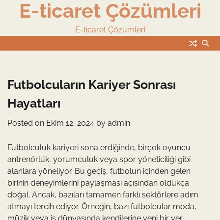
E-ticaret Çözümleri
Skip
to
content
E-ticaret Çözümleri
Futbolcuların Kariyer Sonrası
Hayatları
Posted on
Ekim 12, 2024
by
admin
Futbolculuk kariyeri sona erdiğinde, birçok oyuncu
antrenörlük, yorumculuk veya spor yöneticiliği gibi
alanlara yöneliyor. Bu geçiş, futbolun içinden gelen
birinin deneyimlerini paylaşması açısından oldukça
doğal. Ancak, bazıları tamamen farklı sektörlere adım
atmayı tercih ediyor. Örneğin, bazı futbolcular moda,
müzik veya iş dünyasında kendilerine yeni bir yer