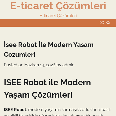
E-ticaret Çözümleri
Skip
to
content
E-ticaret Çözümleri
İsee Robot İle Modern Yasam
Cozumleri
Posted on
Haziran 14, 2026
by
admin
ISEE Robot ile Modern
Yaşam Çözümleri
ISEE Robot
, modern yaşamın karmaşık zorluklarını basit
ve etkili bir şekilde çözmek için tasarlanmış bir yenilik.