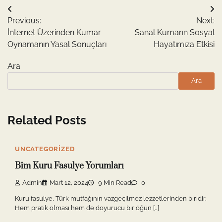
Yazı
Previous:
Next:
gezinmesi
İnternet Üzerinden Kumar
Sanal Kumarın Sosyal
Oynamanın Yasal Sonuçları
Hayatımıza Etkisi
Ara
Ara
Related Posts
UNCATEGORIZED
Bim Kuru Fasulye Yorumları
Admin
Mart 12, 2024
9 Min Read
0
Kuru fasulye, Türk mutfağının vazgeçilmez lezzetlerinden biridir.
Hem pratik olması hem de doyurucu bir öğün […]