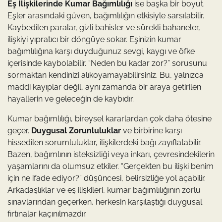
Eş İlişkilerinde Kumar Bağımlılığı
ise başka bir boyut.
Eşler arasındaki güven, bağımlılığın etkisiyle sarsılabilir.
Kaybedilen paralar, gizli bahisler ve sürekli bahaneler,
ilişkiyi yıpratıcı bir döngüye sokar. Eşinizin kumar
bağımlılığına karşı duyduğunuz sevgi, kaygı ve öfke
içerisinde kaybolabilir. “Neden bu kadar zor?” sorusunu
sormaktan kendinizi alıkoyamayabilirsiniz. Bu, yalnızca
maddi kayıplar değil, aynı zamanda bir araya getirilen
hayallerin ve geleceğin de kaybıdır.
Kumar bağımlılığı, bireysel kararlardan çok daha ötesine
geçer.
Duygusal Zorunluluklar
ve birbirine karşı
hissedilen sorumluluklar, ilişkilerdeki bağı zayıflatabilir.
Bazen, bağımlının isteksizliği veya inkarı, çevresindekilerin
yaşamlarını da olumsuz etkiler. “Gerçekten bu ilişki benim
için ne ifade ediyor?” düşüncesi, belirsizliğe yol açabilir.
Arkadaşlıklar ve eş ilişkileri, kumar bağımlılığının zorlu
sınavlarından geçerken, herkesin karşılaştığı duygusal
fırtınalar kaçınılmazdır.