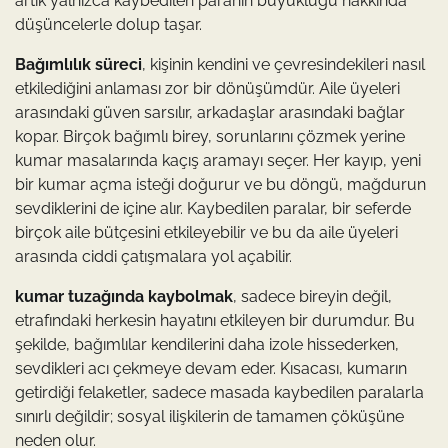
artık yalnızca kaybedilen paranın büyüklüğü hakkında
düşüncelerle dolup taşar.
Bağımlılık süreci
, kişinin kendini ve çevresindekileri nasıl
etkilediğini anlaması zor bir dönüşümdür. Aile üyeleri
arasındaki güven sarsılır, arkadaşlar arasındaki bağlar
kopar. Birçok bağımlı birey, sorunlarını çözmek yerine
kumar masalarında kaçış aramayı seçer. Her kayıp, yeni
bir kumar açma isteği doğurur ve bu döngü, mağdurun
sevdiklerini de içine alır. Kaybedilen paralar, bir seferde
birçok aile bütçesini etkileyebilir ve bu da aile üyeleri
arasında ciddi çatışmalara yol açabilir.
kumar tuzağında kaybolmak
, sadece bireyin değil,
etrafındaki herkesin hayatını etkileyen bir durumdur. Bu
şekilde, bağımlılar kendilerini daha izole hissederken,
sevdikleri acı çekmeye devam eder. Kısacası, kumarın
getirdiği felaketler, sadece masada kaybedilen paralarla
sınırlı değildir; sosyal ilişkilerin de tamamen çöküşüne
neden olur.