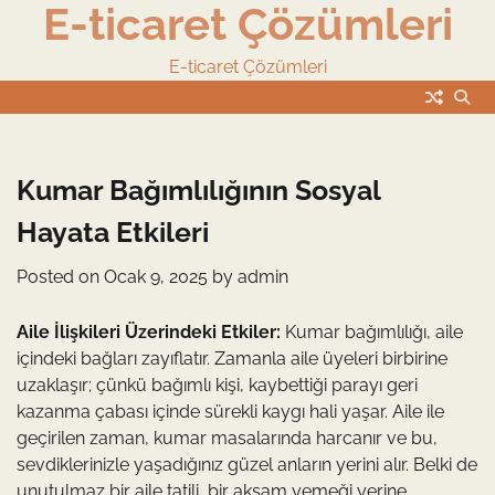
E-ticaret Çözümleri
Skip
to
content
E-ticaret Çözümleri
Kumar Bağımlılığının Sosyal
Hayata Etkileri
Posted on
Ocak 9, 2025
by
admin
Aile İlişkileri Üzerindeki Etkiler:
Kumar bağımlılığı, aile
içindeki bağları zayıflatır. Zamanla aile üyeleri birbirine
uzaklaşır; çünkü bağımlı kişi, kaybettiği parayı geri
kazanma çabası içinde sürekli kaygı hali yaşar. Aile ile
geçirilen zaman, kumar masalarında harcanır ve bu,
sevdiklerinizle yaşadığınız güzel anların yerini alır. Belki de
unutulmaz bir aile tatili, bir akşam yemeği yerine,