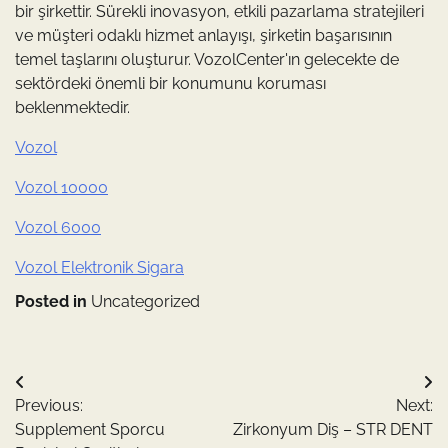
bir şirkettir. Sürekli inovasyon, etkili pazarlama stratejileri
ve müşteri odaklı hizmet anlayışı, şirketin başarısının
temel taşlarını oluşturur. VozolCenter'ın gelecekte de
sektördeki önemli bir konumunu koruması
beklenmektedir.
Vozol
Vozol 10000
Vozol 6000
Vozol Elektronik Sigara
Posted in
Uncategorized
Yazı
Previous:
Next:
gezinmesi
Supplement Sporcu
Zirkonyum Diş – STR DENT